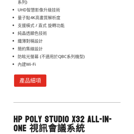
系列)
UHD智慧影像升級技術
量子點4K高畫質解析度
支援橫式 / 直式 旋轉功能
純晶透顯色技術
纖薄對稱設計
簡約集線設計
防眩光螢幕 (不適用於QBC系列機型)
內建Wi-Fi
產品細項
HP Poly Studio X32 All-In-
One 視訊會議系統