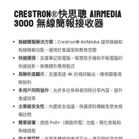
Crestron®快思聰 AirMedia
3000 無線簡報接收器
無線簡報解決方案
：Crestron® AirMedia 提供無線和
有線簡報功能，適用於會議室和教育空間
快速連接
：支援筆記型電腦、智慧型手機和平板電腦的
快速投影，無需額外應用程式
高解析度顯示
：支援高達 4K 的視訊輸出，確保圖像清
晰銳利
多用戶同時協作
：允許多位參與者同時分享內容，提升
會議效率
企業級安全性
：內建安全協議，保護資料傳輸免受未授
權訪問
簡單部署
：透過 PoE+（網路供電）功能，簡化安裝和
佈線過程
強大兼容性
：支援多種視訊會議平台，滿足現代混合辦