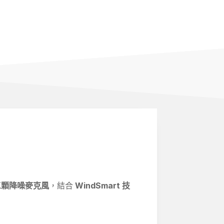
三顆降噪麥克風
，結合
WindSmart
技