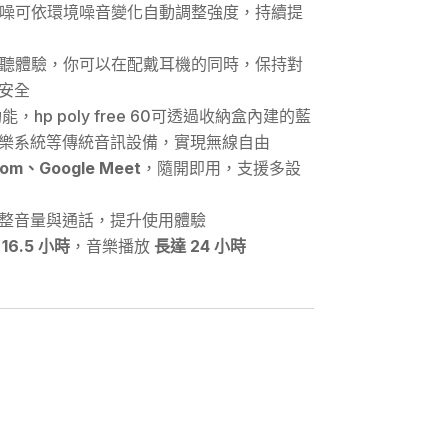
噪可依環境噪音變化自動調整強度，持續提
聽體驗，你可以在配戴耳機的同時，保持對
安全
，hp poly free 60可透過收納盒內建的藍
樂系統等傳統音訊設備，實現無線自由
oom
、
Google Meet
，隨開即用，支援多設
整音量與通話，提升使用體驗
達
16.5
小時
，音樂播放
長達
24
小時