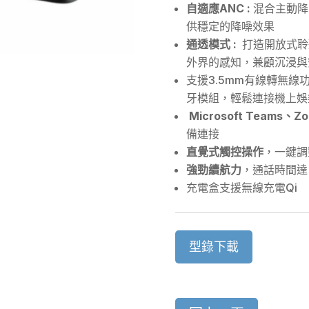
自適應
ANC :
混合主動降
供穩定的降噪效果
通透模式
:
打造開放式聆
外界的感知，兼顧沉浸與
支援3.5mm有線轉無線功能
牙模組，輕鬆連接機上娛
Microsoft Teams
、
Z
備連接
直覺式觸控操作
，一鍵調
強勁續航力
，通話時間
充電盒支援無線充電Qi
型錄下載