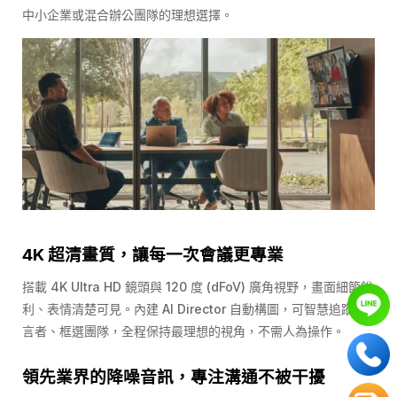
中小企業或混合辦公團隊的理想選擇。
4K 超清畫質，讓每一次會議更專業
搭載 4K Ultra HD 鏡頭與
120 度 (
dFoV) 廣角視野，畫面細節銳
利、表情清楚可見。內建 AI Director 自動構圖，可智慧追蹤發
言者、框選團隊，全程保持最理想的視角，不需人為操作。
領先業界的降噪音訊，專注溝通不被干擾