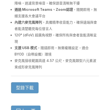
降噪，過濾背景噪音，確保語音清晰無干擾
通過
Microsoft Teams
、
Zoom
認證
，隨開即用，無
縫支援各大會議平台
內建六麥克風陣列
，具備精準收音能力，確保遠端與會
者能清楚聽見每位發言人
120° (dFoV) 超廣角視野，確保所有與會者皆能清晰呈
現
支援
USB
模式
，隨插即用，無需複雜設定，適合
BYOD（自帶設備）環境
⿆克⾵接收範圍⾼達 4.57 公尺，⿆克⾵類型六元素波
束成形⿆克⾵陣列
型錄下載