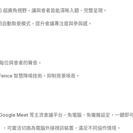
° (hFoV) 超廣角視野，讓與會者皆能清晰入鏡、完整呈現。
術 提供不同自動取景模式，提升會議專注度與參與感。
每位與會者的聲音。
ustic Fence 智慧降噪技術，抑制背景噪音。
ams、Google Meet 等主流會議平台，免電腦、免複雜設定，一鍵
（BYOD），可靈活切換為電腦外接視訊裝置，滿足不同協作情境。