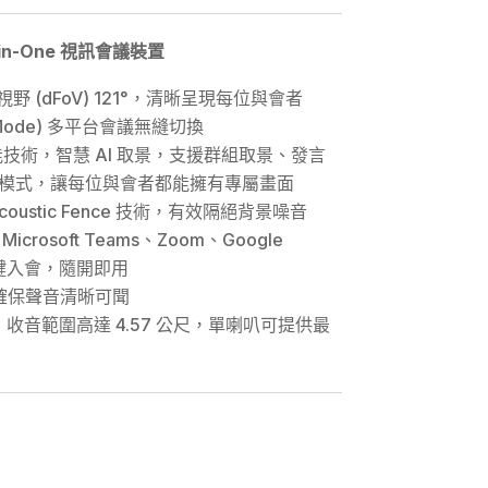
in-One 視訊會議裝置
視野 (dFoV) 121°，清晰呈現每位與會者
e Mode) 多平台會議無縫切換
 人工智能技術，智慧 AI 取景，支援群組取景、發言
模式，讓每位與會者都能擁有專屬畫面
 與 Acoustic Fence 技術，有效隔絕背景噪音
rosoft Teams、Zoom、Google
，一鍵入會，隨開即用
，確保聲音清晰可聞
，收音範圍⾼達 4.57 公尺，單喇叭可提供最