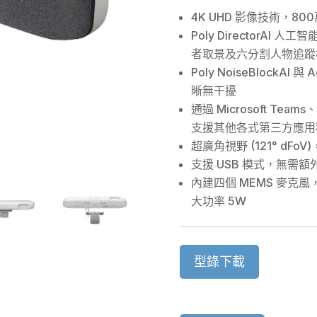
4K UHD 影像技術，
Poly DirectorAI
者取景及六分割人物追蹤
Poly NoiseBlockAI
晰無干擾
通過 Microsoft Tea
支援其他各式第三⽅應⽤
超廣角視野 (121° dF
支援 USB 模式，無需
內建四個 MEMS ⿆克⾵
大功率 5W
型錄下載