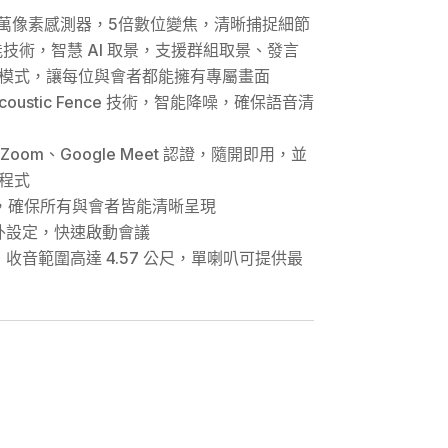
800萬像素感測器，5倍數位變焦，清晰捕捉細節
 人工智能技術，智慧 AI 取景，支援群組取景、發言
模式，讓每位與會者都能擁有專屬畫面
 與 Acoustic Fence 技術，智能降噪，確保語音清
ms、Zoom、Google Meet 認證，隨開即用，並
程式
oV)，確保所有與會者皆能清晰呈現
額外設定，快速啟動會議
，收音範圍⾼達 4.57 公尺，單喇叭可提供最