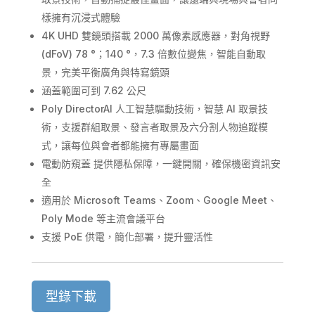
樣擁有沉浸式體驗
4K UHD 雙鏡頭搭載 2000 萬像素感應器，對角視野
(dFoV) 78 °；140 °，7.3 倍數位變焦，智能自動取
景，完美平衡廣角與特寫鏡頭
涵蓋範圍可到 7.62 公尺
Poly DirectorAI 人工智慧驅動技術，智慧 AI 取景技
術，支援群組取景、發言者取景及六分割人物追蹤模
式，讓每位與會者都能擁有專屬畫面
電動防窺蓋 提供隱私保障，一鍵開關，確保機密資訊安
全
適用於 Microsoft Teams、Zoom、Google Meet、
Poly Mode 等主流會議平台
支援 PoE 供電，簡化部署，提升靈活性
型錄下載