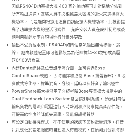
因此PS404D功率擴大機 400 瓦的總功率可非對稱地分佈到
所有輸出通道。安裝人員不必根據最大區域的需求來選擇擴大
機功率， 而是能夠根據用途自由調配擴大機總功率。此技術提
高了功率擴大機的靈活可調性， 允許安裝人員在設計初期或後
期利用剩餘功率在現場進行計畫外更改
輸出不受負載限制，PS404D的四個喇叭輸出無需橋接、跳
線， 經由軟體配置即可輕鬆設為為低阻抗(4-8 歐姆)或高壓
(70/100V)負載
內建Dante網路數位音訊串流介面，並可透過Bose
ControlSpace軟體， 即時選擇和控制 Bose 揚聲器EQ、9 段
參數式等化器、標準混音、分頻、延時以及靜音 / 輸出極性
PowerShare擴大機沿用了久經考驗Bose專業擴大機當中的
Dual Feedback Loop System雙回饋迴圈系統， 透過對每個
輸出負載的電流和電壓進行即時監測和控制來提高產品性能，
可提高線性度並降低失真率，又能保護揚聲器
可設定自動待機模式，在不使用的狀態下節約電量消耗。在音
訊訊號低於設定閾值時自動進入待機模式，在偵測到音訊時即