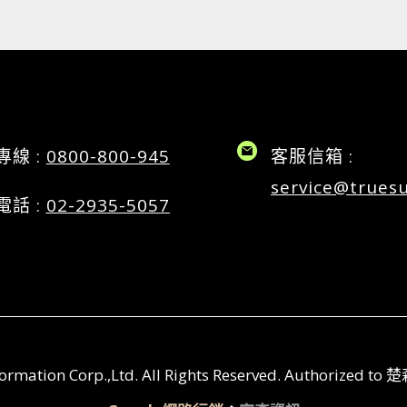
專線 :
0800-800-945
客服信箱 :
service@trues
電話 :
02-2935-5057
Information Corp.,Ltd. All Rights Reserved. Aut