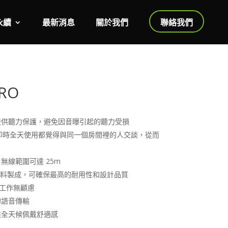
永續
最新消息
關於我們
聯絡我們
PRO
 技術，提供聽力保護，避免因音曝引起的聽力受損
™ 技術，即時全天使用都覺得與同一個房間裡的人交談，從而
無線範圍可達 25m
端材料製成，可確保最高的耐用性和設計品質
心工作無顧慮
的語音傳輸
供全天候佩戴舒適感