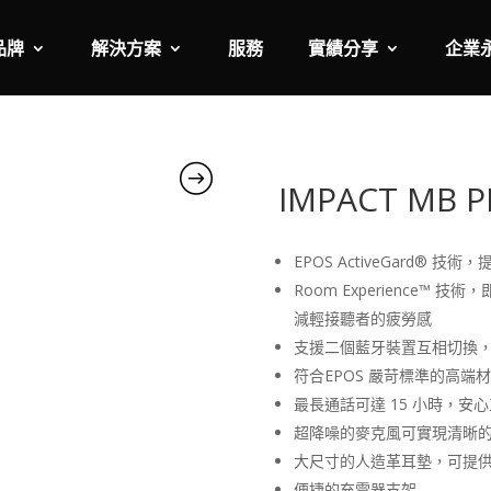
品牌
解決方案
服務
實績分享
企業
IMPACT MB 
EPOS ActiveGard®
Room Experience
減輕接聽者的疲勞感
支援二個藍牙裝置互相切換，
符合EPOS 嚴苛標準的高
最長通話可達 15 小時，安
超降噪的麥克風可實現清晰
大尺寸的人造革耳墊，可提
便捷的充電器支架