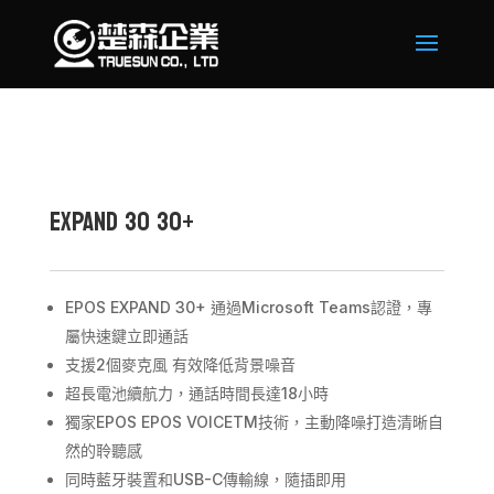
EXPAND 30 30+
EPOS EXPAND 30+ 通過Microsoft Teams認證，專
屬快速鍵立即通話
支援2個麥克風 有效降低背景噪音
超長電池續航力，通話時間長達18小時
獨家EPOS EPOS VOICETM技術，主動降噪打造清晰自
然的聆聽感
同時藍牙裝置和USB-C傳輸線，隨插即用