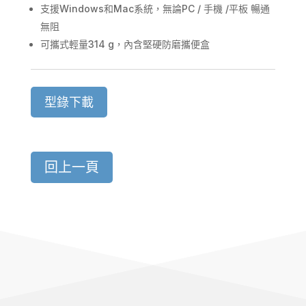
支援Windows和Mac系統，無論PC / 手機 /平板 暢通
無阻
可攜式輕量314 g，內含堅硬防磨攜便盒
型錄下載
回上一頁