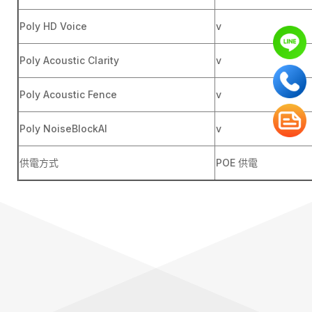
Poly HD Voice
v
Poly Acoustic Clarity
v
Poly Acoustic Fence
v
Poly NoiseBlockAI
v
供電方式
POE 供電