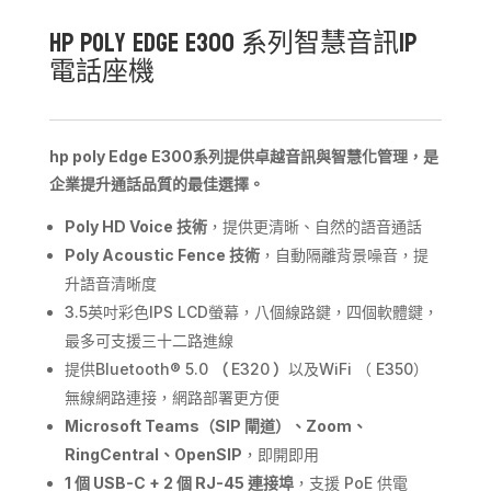
HP Poly Edge E300 系列智慧音訊IP
電話座機
hp poly Edge E300
系列提供卓越音訊與智慧化管理，是
企業提升通話品質的最佳選擇。
Poly HD Voice
技術
，提供更清晰、自然的語音通話
Poly Acoustic Fence
技術
，自動隔離背景噪音，提
升語音清晰度
3.5英吋彩色IPS LCD螢幕，八個線路鍵，四個軟體鍵，
最多可支援三十二路進線
提供Bluetooth® 5.0
（
E320
）
以及WiFi （ E350）
無線網路連接，網路部署更方便
Microsoft Teams
（
SIP
閘道）、
Zoom
、
RingCentral
、
OpenSIP
，即開即用
1
個
USB-C + 2
個
RJ-45
連接埠
，支援 PoE 供電