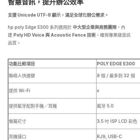
智慧音訊，提升辦公效率
支援
Unicode UTF-8
顯示，滿足全球化辦公需求。
hp poly Edge E300 系列適用於
中大型企業與商務團隊
，內
建
Poly HD Voice
與
Acoustic Fence
技術
，確保專業級音訊
品質。
功能比較項目
POLY EDGE E300
聯絡人快速鍵
8 個 / 最多到 32 個
提供 Wi-Fi
x
提供藍牙配對手機／耳機
藍牙 5.0
螢幕尺寸
3.5 吋 ISP LCD 彩色
耳機接口
RJ9, USB-C