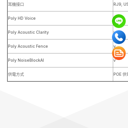
耳機接口
RJ9, U
Poly HD Voice
v
Poly Acoustic Clarity
v
Poly Acoustic Fence
v
Poly NoiseBlockAI
v
供電方式
POE 供