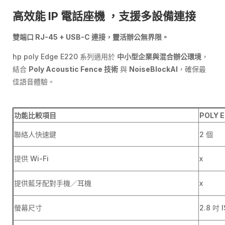
高效能
IP
電話座機 ，支援多設備連接
雙端口
RJ-45 + USB-C
連接，靈活辦公無界限。
hp poly Edge E220 系列適用於
中小型企業與混合辦公環境
，
結合
Poly Acoustic Fence
技術
與
NoiseBlockAI
，確保最
佳語音體驗。
功能比較項目
POLY E
聯絡人快速鍵
2 個
提供 Wi-Fi
x
提供藍牙配對手機／耳機
x
螢幕尺寸
2.8 吋 