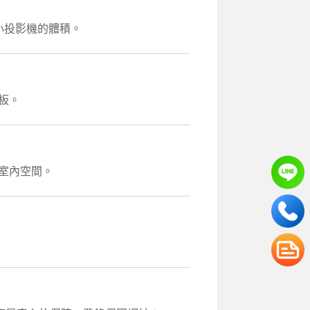
小投影機的體積。
板。
的室內空間。