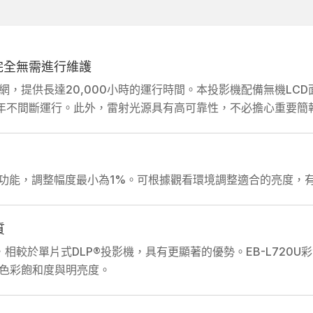
，完全無需進行維護
網，提供長達20,000小時的運行時間。本投影機配備無機LC
援全年不間斷運行。此外，雷射光源具有高可靠性，不必擔心重要簡
調整功能，調整幅度最小為1%。可根據觀看環境調整適合的亮度
質
術，相較於單片式DLP®投影機，具有更顯著的優勢。EB-L720U
色彩飽和度與明亮度。