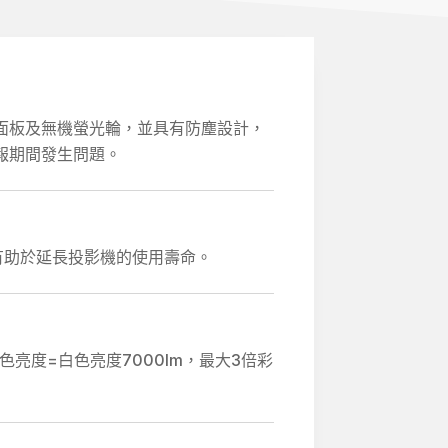
D面板及無機螢光輪，並具有防塵設計，
報期間發生問題。
，有助於延長投影機的使用壽命。
彩色亮度=白色亮度7000lm，最大3倍彩