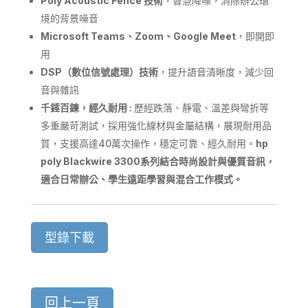
Poly Acoustic Fence
技術
，智慧降噪，消除辦公環
境的背景噪音
Microsoft Teams
、
Zoom
、
Google Meet
，即開即
用
DSP
（數位信號處理）技術
，提升語音清晰度，減少回
音與雜訊
千錘百鍊，經久耐用
:
歷經跌落、靜電、溫差與彎折等
多重嚴苛測試，採用強化線材與金屬結構，展現耐用品
質，支援高達40萬次操作，穩定可靠、經久耐用。
hp
poly
Blackwire
3300
系列結合時尚設計與優質音訊，
適合日常辦公、學生遠距學習與混合工作模式。
型錄下載
回上一頁