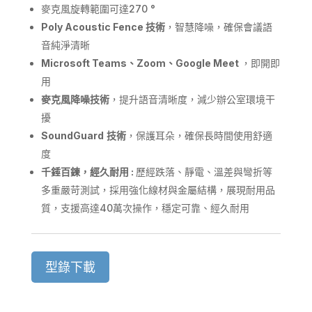
麥克風旋轉範圍可達270 °
Poly Acoustic Fence
技術
，智慧降噪，確保會議語
音純淨清晰
Microsoft Teams
、
Zoom
、
Google Meet
，即開即
用
麥克風降噪技術
，提升語音清晰度，減少辦公室環境干
擾
SoundGuard
技術
，保護耳朵，確保長時間使用舒適
度
千錘百鍊，經久耐用
:
歷經跌落、靜電、溫差與彎折等
多重嚴苛測試，採用強化線材與金屬結構，展現耐用品
質，支援高達40萬次操作，穩定可靠、經久耐用
型錄下載