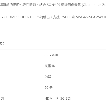
，讓遠處的細節也近在眼前。結合
SONY
的 清晰影像變焦
(Clear Image 
SB
、
HDMI
、
SDI
、
RTSP
串流輸出，支援
PoE++
和
VISCA/VISCA over 
求：
SRG-A40
支援
4K
內建
20 倍
SDI
HDMI, IP, 3G-SDI