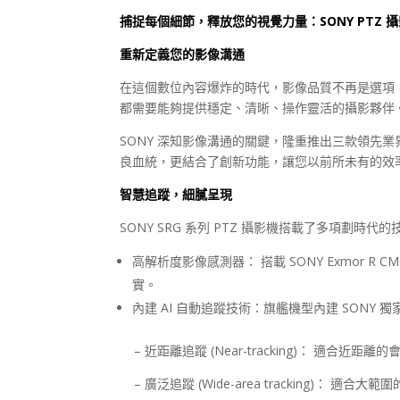
捕捉每個細節，釋放您的視覺力量：SONY PTZ 
重新定義您的影像溝通
在這個數位內容爆炸的時代，影像品質不再是選項
都需要能夠提供穩定、清晰、操作靈活的攝影夥伴
SONY 深知影像溝通的關鍵，隆重推出三款領先業
良血統，更結合了創新功能，讓您以前所未有的效
智慧追蹤，細膩呈現
SONY SRG 系列
PTZ
攝影機搭載了多項劃時代的
高解析度影像感測器： 搭載
SONY Exmor R C
實。
內建
AI
自動追蹤技術：旗艦機型內建
SONY
獨
– 近距離追蹤 (Near-tracking)： 適合近
– 廣泛追蹤
(Wide-area tracking)
： 適合大範圍