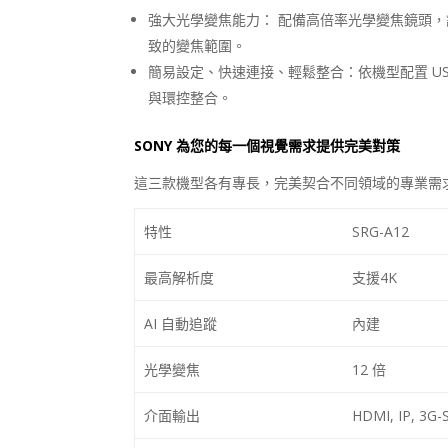
強大光學變焦能力： 配備高倍率光學變焦鏡頭
致的變焦範圍。
簡易設定、快速連接、輕鬆整合：依機型配置
U
與環控整合。
SONY
為您的每一個視覺需求提供完美對策
這三款機型各有專長，完美契合不同領域的專業需
特性
SRG-A12
最高解析度
支援
4K
AI 自動追蹤
內建
光學變焦
12 倍
介面輸出
HDMI, IP, 3G-