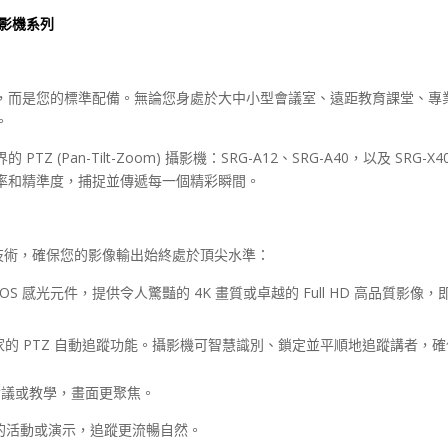
攝影機系列
，而是您的標準配備。無論您身處於大中小型會議室、遠距教育課堂、專
。
界的
PTZ (Pan-Tilt-Zoom)
攝影機：
SRG-A12
、
SRG-A40
，以及
SRG-X4
率和精準度，捕捉並傳遞每一個精彩瞬間。
技術，確保您的影像輸出始終處於頂尖水準：
MOS
感光元件，提供令人驚豔的
4K
畫質或卓越的
Full HD
高品質影像，
家的
PTZ
自動追蹤功能。攝影機可智慧識別、鎖定並平順地追蹤講者，確
距離的會議或教學，畫面更聚焦。
的活動或演示，追蹤更流暢自然。